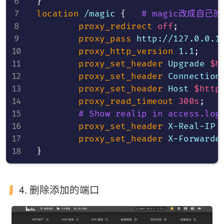
}
location
 /magic
{
# magic改成自己
proxy_redirect
off
;
proxy_pass
 http://127.0.0.1
proxy_http_version
 1.1
;
proxy_set_header
 Upgrade 
$h
proxy_set_header
 Connection
proxy_set_header
 Host 
$http
proxy_read_timeout
300s
;
# Show realip in access.log
proxy_set_header
 X-Real-IP 
proxy_set_header
 X-Forwarde
}
4. 删除添加的端口