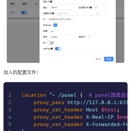
加入的配置文件：
location
 ^~ /panel
{
# panel改成
proxy_pass
 http://127.0.0.1:631
proxy_set_header
 Host 
$host
;
proxy_set_header
 X-Real-IP 
$rem
proxy_set_header
 X-Forwarded-Fo