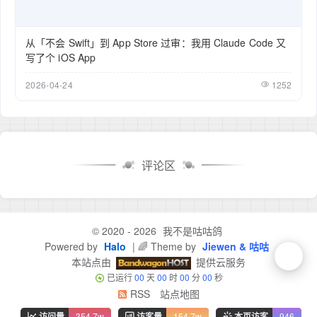
从「不会 Swift」到 App Store 过审：我用 Claude Code 又
写了个 iOS App
2026-04-24
1252
评论区
© 2020 - 2026
我不是咕咕鸽
Powered by
Halo
| 🌈 Theme by
Jiewen & 咕咕
本站点由
提供云服务
已运行
00
天
00
时
00
分
00
秒
RSS
站点地图
访问量
354.7w
访客量
154.7w
本页访客
946