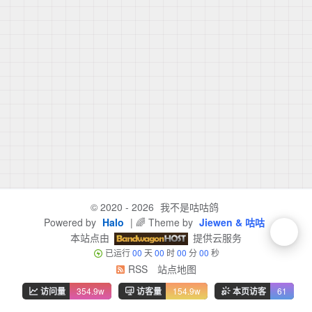
© 2020 - 2026
我不是咕咕鸽
Powered by
Halo
| 🌈 Theme by
Jiewen & 咕咕
本站点由
提供云服务
已运行
00
天
00
时
00
分
00
秒
RSS
站点地图
访问量
354.9w
访客量
154.9w
本页访客
61