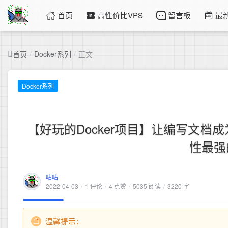
首页
高性价比VPS
留言板
最
首页
/
Docker系列
/
正文
Docker系列
【好玩的Docker项目】让编写文档
性最强的
咕咕
2022-04-03
/
1 评论
/
4 点赞
/
5035 阅读
/
3220 字
温馨提示：