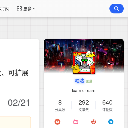
S订阅
更多
大、可扩展
咕咕
learn or earn
02/21
8
292
640
分类数
文章数
评论数