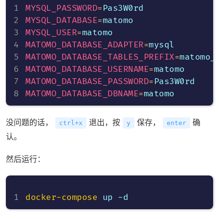
MYSQL_PASSWORD
=
MYSQL_DATABASE
=
MYSQL_USER
=
MATOMO_DATABASE_ADAPTER
=
MATOMO_DATABASE_TABLES_PREFIX
=
MATOMO_DATABASE_USERNAME
=
MATOMO_DATABASE_PASSWORD
=
MATOMO_DATABASE_DBNAME
=
没问题的话，
退出，按
保存，
确
ctrl+x
y
enter
认。
然后运行：
docker-compose