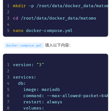
mkdir
 -p /root/data/docker_data/matomo
cd
 /root/data/docker_data/matomo

nano
填入以下内容：
docker-compose.yml
version: 
"3"
services:

  db:

    image: mariadb

    command: --max-allowed-packet
=
64MB
    restart: always

    volumes:
