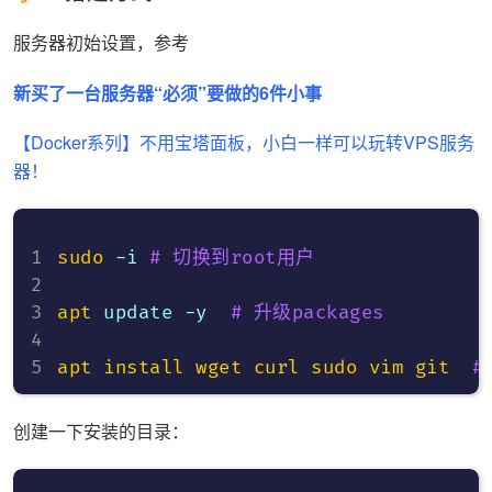
服务器初始设置，参考
新买了一台服务器“必须”要做的6件小事
【Docker系列】不用宝塔面板，小白一样可以玩转VPS服务
器！
sudo
 -i 
# 切换到root用户
apt
 update -y  
# 升级packages
apt
install
wget
curl
sudo
vim
git
#
创建一下安装的目录：