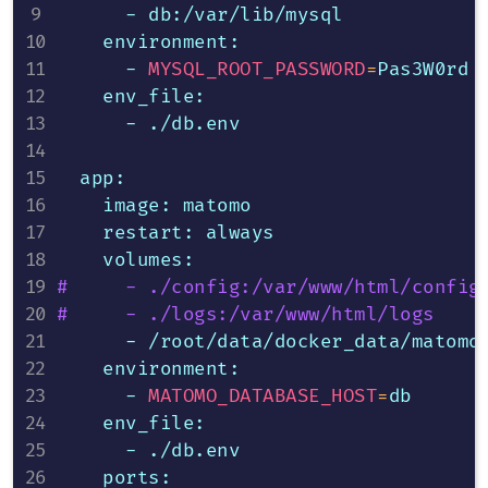
      - db:/var/lib/mysql

    environment:

      - 
MYSQL_ROOT_PASSWORD
=
Pas3W0rd

    env_file:

      - ./db.env

  app:

    image: matomo

    restart: always

#     - ./config:/var/www/html/config
#     - ./logs:/var/www/html/logs
      - /root/data/docker_data/matomo/
    environment:

      - 
MATOMO_DATABASE_HOST
=
db

    env_file:

      - ./db.env

    ports:
