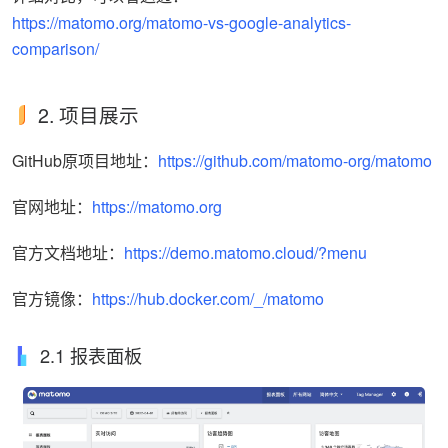
https://matomo.org/matomo-vs-google-analytics-
comparison/
2. 项目展示
GitHub原项目地址：
https://github.com/matomo-org/matomo
官网地址：
https://matomo.org
官方文档地址：
https://demo.matomo.cloud/?menu
官方镜像：
https://hub.docker.com/_/matomo
2.1 报表面板