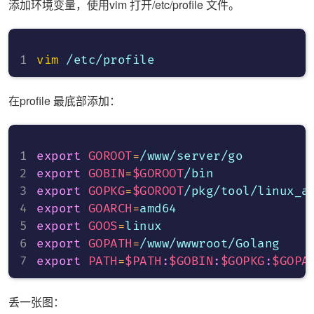
添加环境变量，使用vim 打开/etc/profile 文件。
vim
在profile 最底部添加：
export
GOROOT
=
export
GOBIN
=
$GOROOT
export
GOPKG
=
$GOROOT
export
GOARCH
=
export
GOOS
=
export
GOPATH
=
export
PATH
=
$PATH
:
$GOBIN
:
$GOPKG
:
$GOPA
丢一张图：