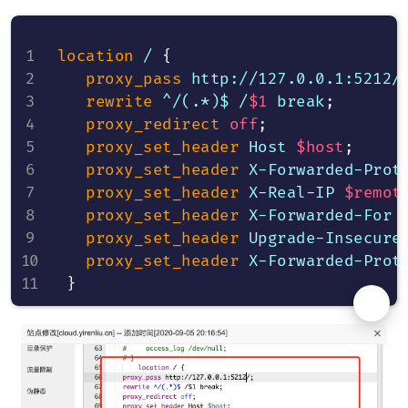
location
 /
{
proxy_pass
 http://127.0.0.1:5212/
rewrite
 ^/(.*)$ /
$1
 break
;
proxy_redirect
off
;
proxy_set_header
 Host 
$host
;
proxy_set_header
 X-Forwarded-Prot
proxy_set_header
 X-Real-IP 
$remot
proxy_set_header
 X-Forwarded-For 
proxy_set_header
 Upgrade-Insecure
proxy_set_header
 X-Forwarded-Prot
}