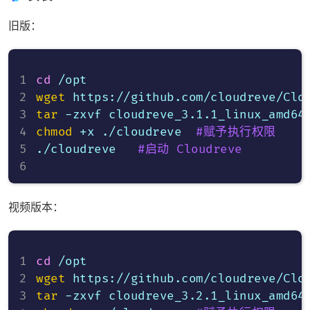
旧版：
cd
wget
tar
 -zxvf cloudreve_3.1.1_linux_amd64
chmod
 +x ./cloudreve  
#赋予执行权限
./cloudreve   
#启动 Cloudreve
视频版本：
cd
wget
tar
 -zxvf cloudreve_3.2.1_linux_amd64