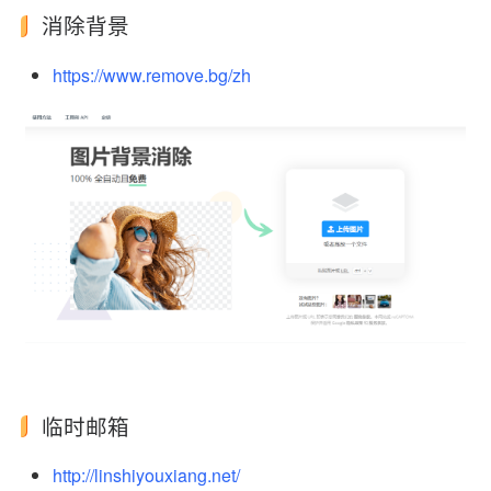
消除背景
https://www.remove.bg/zh
临时邮箱
http://linshiyouxiang.net/