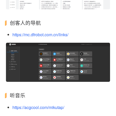
创客人的导航
https://mc.dfrobot.com.cn/links/
听音乐
https://acgcool.com/mikutap/