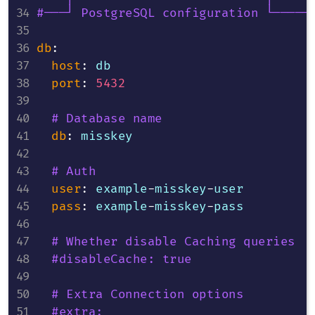
#───┘ PostgreSQL configuration └─────
db
:
host
:
 db

port
:
5432
# Database name
db
:
 misskey

# Auth
user
:
 example
-
misskey
-
user

pass
:
 example
-
misskey
-
pass

# Whether disable Caching queries
#disableCache: true
# Extra Connection options
#extra: