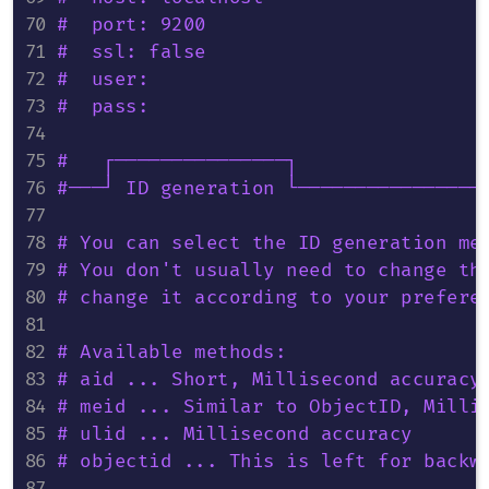
#  port: 9200
#  ssl: false
#  user: 
#  pass: 
#   ┌───────────────┐
#───┘ ID generation └────────────────
# You can select the ID generation me
# You don't usually need to change th
# change it according to your prefere
# Available methods:
# aid ... Short, Millisecond accuracy
# meid ... Similar to ObjectID, Milli
# ulid ... Millisecond accuracy
# objectid ... This is left for backw