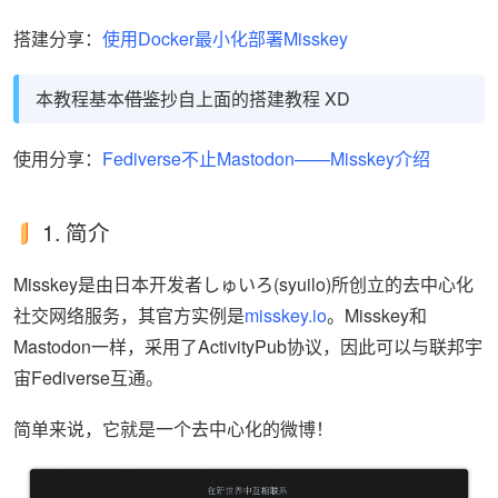
搭建分享：
使用Docker最小化部署Misskey
本教程基本
借鉴
抄自上面的搭建教程 XD
使用分享：
Fediverse不止Mastodon——Misskey介绍
1. 简介
Misskey是由日本开发者しゅいろ(syuilo)所创立的去中心化
社交网络服务，其官方实例是
misskey.io
。Misskey和
Mastodon一样，采用了ActivityPub协议，因此可以与联邦宇
宙Fediverse互通。
简单来说，它就是一个去中心化的微博！