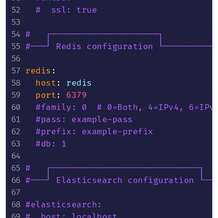
#  ssl: true
#   ┌─────────────────────┐
#───┘ Redis configuration └──────────
redis
:
host
:
 redis

port
:
6379
#family: 0  # 0=Both, 4=IPv4, 6=IPv
#pass: example-pass
#prefix: example-prefix
#db: 1
#   ┌─────────────────────────────┐
#───┘ Elasticsearch configuration └──
#elasticsearch:
#  host: localhost