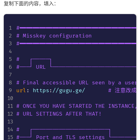
复制下面的内容，填入：
#━━━━━━━━━━━━━━━━━━━━━━━━━━━━━━━━━━━━
# Misskey configuration
#━━━━━━━━━━━━━━━━━━━━━━━━━━━━━━━━━━━━
#   ┌─────┐
#───┘ URL └──────────────────────────
# Final accessible URL seen by a user
url
:
 https
:
//gugu.ge/       
# 注意改成
# ONCE YOU HAVE STARTED THE INSTANCE,
# URL SETTINGS AFTER THAT!
#   ┌───────────────────────┐
#───┘ Port and TLS settings └────────