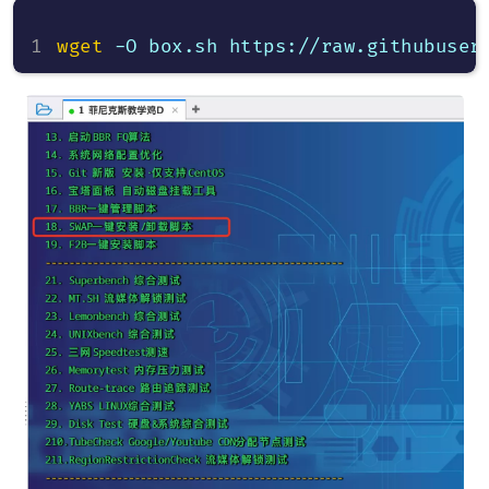
wget
 -O box.sh https://raw.githubuser