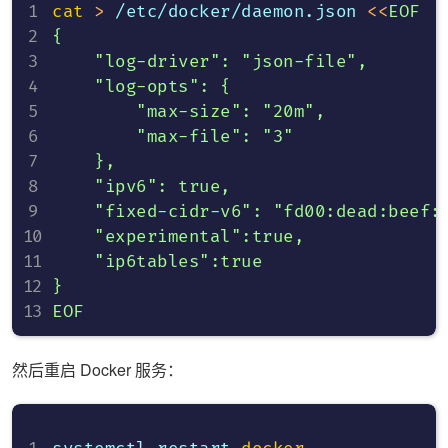
cat
>
 /etc/docker/daemon.json 
<<
EOF

{

    "log-driver": "json-file",

    "log-opts": {

        "max-size": "20m",

        "max-file": "3"

    },

    "ipv6": true,

    "fixed-cidr-v6": "fd00:dead:beef:c
    "experimental":true,

    "ip6tables":true

}

EOF
然后重启 Docker 服务：