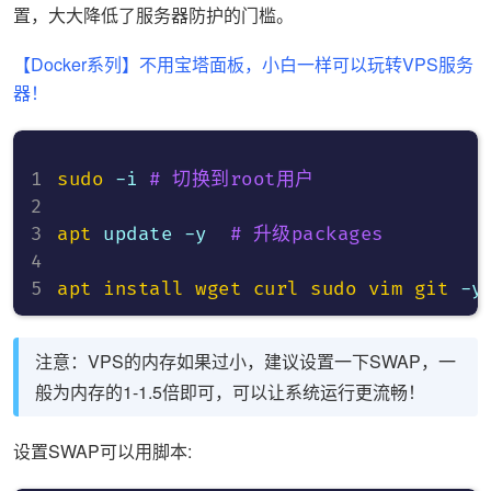
置，大大降低了服务器防护的门槛。
【Docker系列】不用宝塔面板，小白一样可以玩转VPS服务
器！
sudo
 -i 
# 切换到root用户
apt
 update -y  
# 升级packages
apt
install
wget
curl
sudo
vim
git
 -y
注意：VPS的内存如果过小，建议设置一下SWAP，一
般为内存的1-1.5倍即可，可以让系统运行更流畅！
设置SWAP可以用脚本: