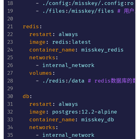
-
 ./config
:
/misskey/.config
:
ro 
-
 ./files
:
/misskey/files 
# 用户
redis
:
restart
:
 always

image
:
 redis
:
latest

container_name
:
 misskey_redis

networks
:
-
 internal_network

volumes
:
-
 ./redis
:
/data 
# redis数据库的
db
:
restart
:
 always

image
:
 postgres
:
12.2
-
alpine

container_name
:
 misskey_db

networks
:
-
 internal_network
