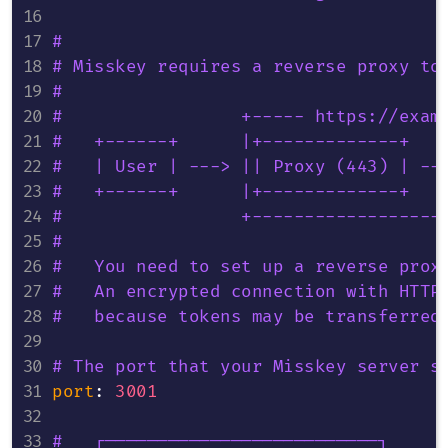
#
# Misskey requires a reverse proxy to
#
#                 +----- https://exam
#   +------+      |+-------------+   
#   | User | ---> || Proxy (443) | --
#   +------+      |+-------------+   
#                 +------------------
#
#   You need to set up a reverse prox
#   An encrypted connection with HTTP
#   because tokens may be transferred
# The port that your Misskey server s
port
:
3001
#   ┌──────────────────────────┐