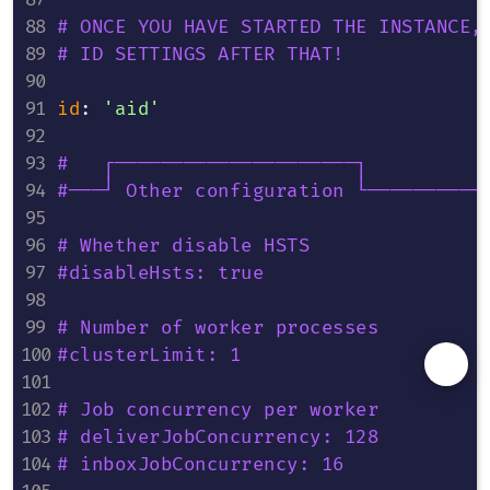
# ONCE YOU HAVE STARTED THE INSTANCE,
# ID SETTINGS AFTER THAT!
id
:
'aid'
#   ┌─────────────────────┐
#───┘ Other configuration └──────────
# Whether disable HSTS
#disableHsts: true
# Number of worker processes
#clusterLimit: 1
# Job concurrency per worker
# deliverJobConcurrency: 128
# inboxJobConcurrency: 16