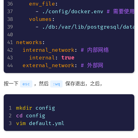
env_file
:
-
 ./config/docker.env 
# 需要使用
volumes
:
-
 ./db
:
/var/lib/postgresql/data
networks
:
internal_network
:
# 内部网络
internal
:
true
external_network
:
# 外部网
按一下
，然后
保存退出，之后，
esc
:wq
mkdir
cd
vim