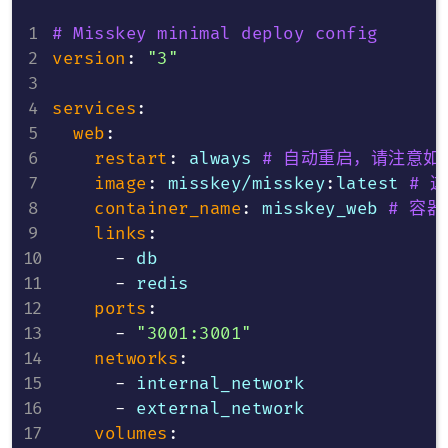
# Misskey minimal deploy config
version
:
"3"
services
:
web
:
restart
:
 always 
# 自动重启，请注意
image
:
 misskey/misskey
:
latest 
# 
container_name
:
 misskey_web 
# 容
links
:
-
 db

-
 redis

ports
:
-
"3001:3001"
networks
:
-
 internal_network

-
 external_network

volumes
: