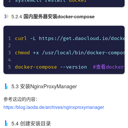
systemctl restart 
docker
5.2.4
国内服务器安装docker-compose
curl
 -L https://get.daocloud.io/docke
chmod
 +x /usr/local/bin/docker-compose
docker-compose
 --version  
#查看docker-
5.3 安装NginxProxyManager
参考这边的内容：
https://blog.laoda.de/archives/nginxproxymanager
5.4 创建安装目录