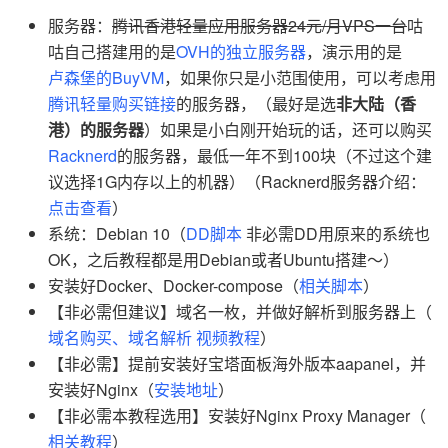
服务器：
腾讯香港轻量应用服务器24元/月VPS一台
咕
咕自己搭建用的是
OVH的独立服务器
，演示用的是
卢森堡的BuyVM
，如果你只是小范围使用，可以考虑用
腾讯轻量购买链接
的服务器，（最好是选
非大陆（香
港）的服务器
）如果是小白刚开始玩的话，还可以购买
Racknerd
的服务器，最低一年不到100块（不过这个建
议选择1G内存以上的机器）（Racknerd服务器介绍：
点击查看
）
系统：Debian 10（
DD脚本
非必需DD用原来的系统也
OK，之后教程都是用Debian或者Ubuntu搭建～）
安装好Docker、Docker-compose（
相关脚本
）
【非必需但建议】域名一枚，并做好解析到服务器上（
域名购买、域名解析
视频教程
）
【非必需】提前安装好宝塔面板海外版本aapanel，并
安装好Nginx（
安装地址
）
【非必需本教程选用】安装好Nginx Proxy Manager（
相关教程
）