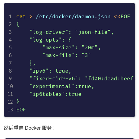
cat
>
 /etc/docker/daemon.json 
<<
EOF

{

    "log-driver": "json-file",

    "log-opts": {

        "max-size": "20m",

        "max-file": "3"

    },

    "ipv6": true,

    "fixed-cidr-v6": "fd00:dead:beef:c
    "experimental":true,

    "ip6tables":true

}

EOF
然后重启 Docker 服务：