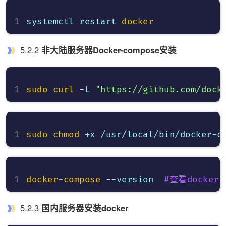
systemctl restart 
docker
5.2.2
非大陆服务器Docker-compose安装
sudo
curl
 -L 
"https://github.com/dock
sudo
chmod
docker-compose
 --version  
#查看docker-
5.2.3
国内服务器安装docker