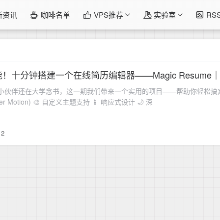
新资讯
咖啡名单
VPS推荐
实验室
RS
十分钟搭建一个在线简历编辑器——Magic Resume｜好
伙伴还在大学念书，这一期我们带来一个实用的项目——帮助你轻松搞定一份简历！ 2. 
r Motion) 🎨 自定义主题支持 📱 响应式设计 🌙 深
2