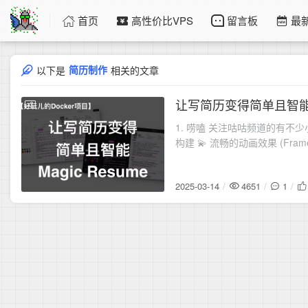
首页
高性价比VPS
留言板
最
简历制作
以下是
相关的文章
让写简历变得简单且智能！
2025-03-14
1. 唠嗑 关注咕咕频道的有不少小
构建 💫 流畅的动画效果 (Frame
2025-03-14
4651
1