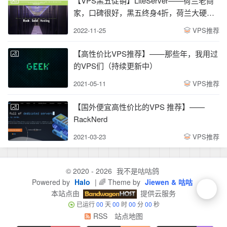
【VPS黑五促销】LiteServer——荷兰老商
家，口碑很好，黑五终身4折，荷兰大硬盘
VPS ，500G HDD月付€2.4， 1T HDD月付
2022-11-25
VPS推荐
€4.8
【高性价比VPS推荐】——那些年，我用过
的VPS们（持续更新中）
2021-05-11
VPS推荐
【国外便宜高性价比的VPS 推荐】——
RackNerd
2021-03-23
VPS推荐
© 2020 - 2026
我不是咕咕鸽
Powered by
Halo
| 🌈 Theme by
Jiewen & 咕咕
本站点由
提供云服务
已运行
00
天
00
时
00
分
00
秒
RSS
站点地图