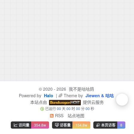
© 2020 - 2026
我不是咕咕鸽
Powered by
Halo
| 🌈 Theme by
Jiewen & 咕咕
本站点由
提供云服务
已运行
00
天
00
时
00
分
00
秒
RSS
站点地图
访问量
354.8w
访客量
154.8w
本页访客
8