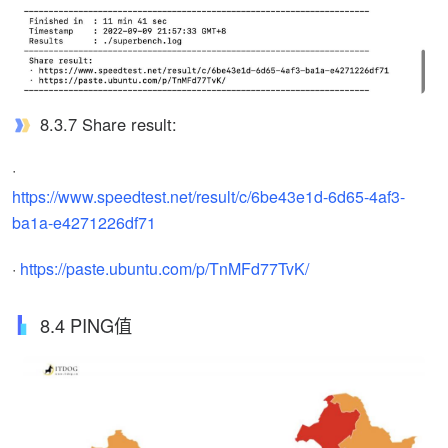
8.3.7 Share result:
·
https://www.speedtest.net/result/c/6be43e1d-6d65-4af3-
ba1a-e4271226df71
·
https://paste.ubuntu.com/p/TnMFd77TvK/
8.4 PING值