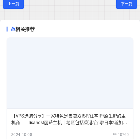
上一篇
下一篇
相关推荐
【VPS选购分享】一家特色是售卖双ISP/住宅IP/原生IP的主
机商——lisahost丽萨主机｜地区包括香港/台湾/日本/新加坡/
美国/英国
2024-10-08
10769