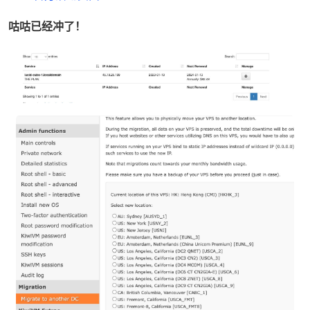
咕咕已经冲了！