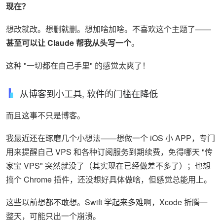
现在？
想改就改。想删就删。想加啥加啥。不喜欢这个主题了——
甚至可以让 Claude 帮我从头写一个
。
这种 "一切都在自己手里" 的感觉太爽了！
从博客到小工具, 软件的门槛在降低
而且这事不只是博客。
我最近还在琢磨几个小想法——想做一个 iOS 小 APP，专门
用来提醒自己 VPS 和各种订阅服务到期续费，免得哪天 "传
家宝 VPS" 突然就没了（其实现在已经做差不多了）；也想
搞个 Chrome 插件，还没想好具体做啥，但感觉总能用上。
这些以前想都不敢想。Swift 学起来多难啊，Xcode 折腾一
整天，可能只出一个崩溃。