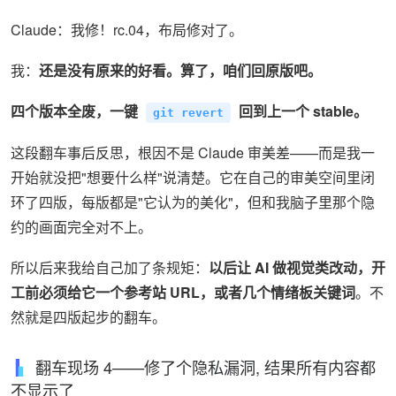
Claude：我修！rc.04，布局修对了。
我：
还是没有原来的好看。算了，咱们回原版吧。
四个版本全废，一键
回到上一个 stable。
git revert
这段翻车事后反思，根因不是 Claude 审美差——而是我一
开始就没把"想要什么样"说清楚。它在自己的审美空间里闭
环了四版，每版都是"它认为的美化"，但和我脑子里那个隐
约的画面完全对不上。
所以后来我给自己加了条规矩：
以后让 AI 做视觉类改动，开
工前必须给它一个参考站 URL，或者几个情绪板关键词
。不
然就是四版起步的翻车。
翻车现场 4——修了个隐私漏洞, 结果所有内容都
不显示了