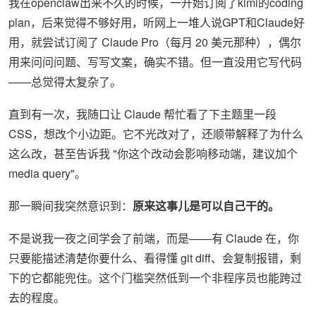
我在openclaw出来不久的时候，一开始订阅了kimi的coding
plan，后来觉得不够好用，听网上一堆人说GPT和Claude好
用，就尝试订阅了 Claude Pro（每月 20 美元那种），偶尔
用来问问问题、写写文案，确实不错。但一直没用它写代码
——总觉得太复杂了。
直到有一次，我随口让 Claude 帮忙看了下主题里一段
CSS，想改个小边距。它不光改对了，还顺带解释了为什么
这么改，甚至告诉我 "你这个改动会影响移动端，建议加个
media query"。
那一瞬间我突然意识到：
原来这事儿是可以自己干的。
不是说我一夜之间学会了前端，而是——有 Claude 在，你
只要能描述清楚你要什么、看得懂 git diff、会复制报错，剩
下的它都能兜住。这个门槛突然低到一个非程序员也能跨过
去的程度。