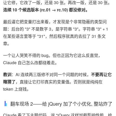
让它修，它改了一版，还是 30 张。再改一版，还是 30 张。
连续 10 个候选版本 (rc.01 → rc.10) 都没修对。
最后逼它把变量打出来看，才发现是个非常隐蔽的类型问
题：后台的 "3" 不是数字 3，是字符串 "3"。字符串 "3" + 1
在某些语言里等于 "31"，然后程序就真的去拉了 31 条文
章。
一个让人哭笑不得的 bug。但也正因为它这么反直觉，
Claude 自己怎么改都绕着走。
教训
：AI 连续两三版修不对同一个问题的时候，
不要再让它
瞎猜了
，直接让它打印真实的变量值。否则就是纯纯在
token 上烧钱。
翻车现场 2——给 jQuery 加了个小优化, 整站炸了
Claude 看了下主题代码，说 "jQuery 这样加载影响性能，给