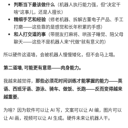
判断当下最该做什么
（机器人执行能力强，但"决定干
啥"这事儿，还是人擅长）
精细手艺和经验
（修老机器、拆解古董电子产品、手工
打磨——这些靠的是感觉和长年积累的手感）
和人打交道的事
（带朋友打麻将、哄孩子睡觉、陪父母
聊天——这些不是机器人来"代做"就有意义的）
所以硬件这道墙，会被机器人慢慢矮化，但不会马上塌。
第二道墙, 可能更有意思——肉身能力。
我越来越觉得，
那些必须花时间训练才能掌握的能力——英
语、西班牙语、游泳、骑车、做饭、长跑——反而变得越来
越重要
。
为啥？因为软件可以让 AI 写，文案可以让 AI 编，图片可以
让 AI 画，视频可以让 AI 生成。硬件未来让机器人干。