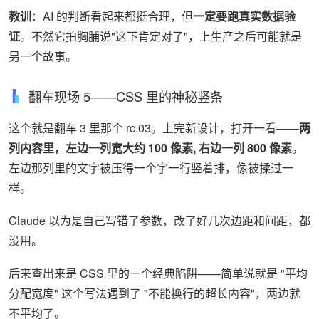
教训
：AI 的判断看起来都挺合理，但
一定要跑真实数据验
证
。不然它拍胸脯说"这下肯定对了"，上生产之后可能就是
另一个故事。
翻车现场 5——CSS 里的神秘竖条
这个就是翻车 3 里那个 rc.03。上完新设计，打开一看——
两
列内容里，左边一列宽大约 100 像素, 右边一列 800 像素
。
左边那列里的文字被压得一个字一行竖着排，像被揉过一
样。
Claude 以为是自己写错了参数，改了好几次边距和间距，都
没用。
后来查出来是 CSS 里的一个经典陷阱——简单说就是 "平均
分配宽度" 这个写法遇到了 "不能换行的超长内容"，两边就
不平均了。