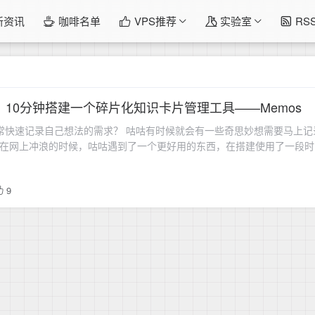
新资讯
咖啡名单
VPS推荐
实验室
RS
目】10分钟搭建一个碎片化知识卡片管理工具——Memos
常快速记录自己想法的需求？ 咕咕有时候就会有一些奇思妙想需要马上记录
，在网上冲浪的时候，咕咕遇到了一个更好用的东西，在搭建使用了一段时
9