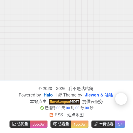
© 2020 - 2026
我不是咕咕鸽
Powered by
Halo
| 🌈 Theme by
Jiewen & 咕咕
本站点由
提供云服务
已运行
00
天
00
时
00
分
00
秒
RSS
站点地图
访问量
355.0w
访客量
155.0w
本页访客
57