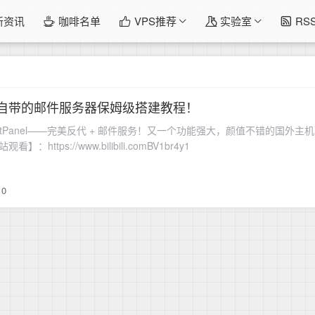
新资讯
咖啡名单
VPS推荐
实验室
RS
系列】自带的邮件服务器保姆级搭建教程！
nel——完美反代 + 邮件服务！又一个功能强大，颜值不错的国外主机面板 视频 You
tps://www.bilibili.comBV1br4y1
0