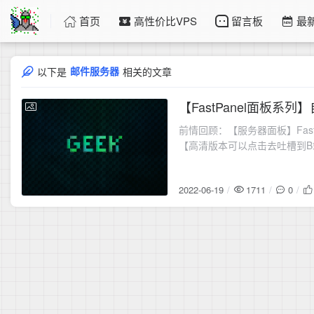
首页
高性价比VPS
留言板
最
邮件服务器
以下是
相关的文章
【FastPanel面板
2022-06-19
前情回顾：【服务器面板】FastPa
【高清版本可以点击去吐槽到B站观看】：ht
2022-06-19
1711
0