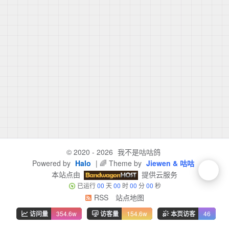
© 2020 - 2026
我不是咕咕鸽
Powered by
Halo
| 🌈 Theme by
Jiewen & 咕咕
本站点由
提供云服务
已运行
00
天
00
时
00
分
00
秒
RSS
站点地图
访问量
354.6w
访客量
154.6w
本页访客
46