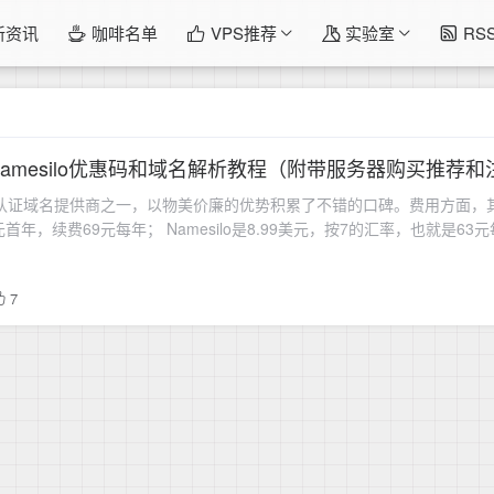
新资讯
咖啡名单
VPS推荐
实验室
RS
amesilo优惠码和域名解析教程（附带服务器购买推荐和
CANN认证域名提供商之一，以物美价廉的优势积累了不错的口碑。费用方面，
年，续费69元每年； Namesilo是8.99美元，按7的汇率，也就是6
7