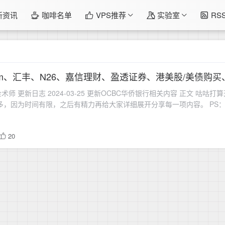
新资讯
咖啡名单
VPS推荐
实验室
RS
m、汇丰、N26、嘉信理财、盈透证券、港美股/美债购买、美
师 更新日志 2024-03-25 更新OCBC华侨银行相关内容 正文 咕
多，因为时间有限，之后有精力再给大家详细展开分享每一项内容。 PS
20