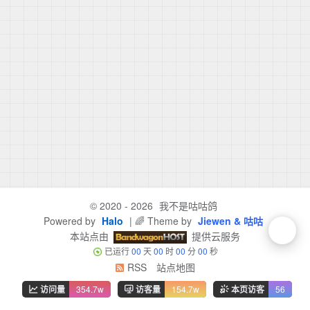
© 2020 - 2026
我不是咕咕鸽
Powered by
Halo
| 🌈 Theme by
Jiewen & 咕咕
本站点由
提供云服务
已运行
00
天
00
时
00
分
00
秒
RSS
站点地图
访问量
354.7w
访客量
154.7w
本页访客
56