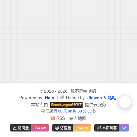
© 2020 - 2026
我不是咕咕鸽
Powered by
Halo
| 🌈 Theme by
Jiewen & 咕咕
本站点由
提供云服务
已运行
00
天
00
时
00
分
00
秒
RSS
站点地图
访问量
354.6w
访客量
154.6w
本页访客
62