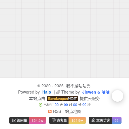
© 2020 - 2026
我不是咕咕鸽
Powered by
Halo
| 🌈 Theme by
Jiewen & 咕咕
本站点由
提供云服务
已运行
00
天
00
时
00
分
00
秒
RSS
站点地图
访问量
354.9w
访客量
154.9w
本页访客
56