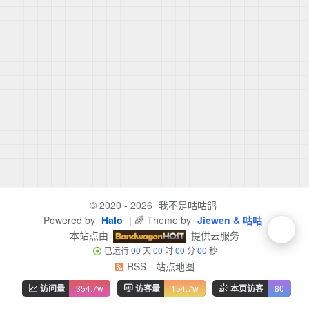
© 2020 - 2026
我不是咕咕鸽
Powered by
Halo
| 🌈 Theme by
Jiewen & 咕咕
本站点由
提供云服务
已运行
00
天
00
时
00
分
00
秒
RSS
站点地图
访问量
354.7w
访客量
154.7w
本页访客
80