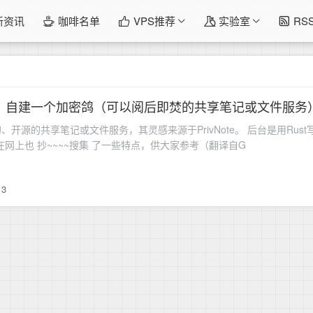
新资讯
咖啡名单
VPS推荐
实验室
RS
目】自建一个加密鸽（可以阅后即焚的共享笔记或文件服务）——
全的、开源的共享笔记或文件服务，其灵感来源于PrivNote。 后台是用Rust写的，前
单在网上也 抄~~~~搜集 了一些特点，供大家参考（翻译自G
3