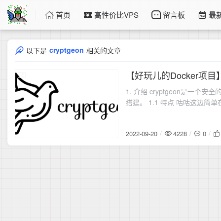
首页
高性价比VPS
留言板
最
cryptgeon
以下是
相关的文章
【好玩儿的Docker项
2022-09-20
1. 介绍 cryptgeon是一个安
搭建。 1.1 特点 咕咕这边简
2022-09-20
4228
0